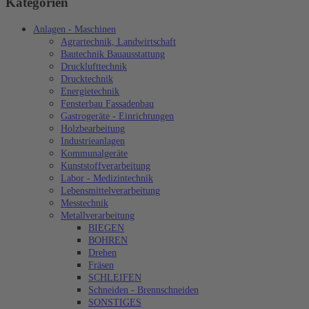
Kategorien
Anlagen - Maschinen
Agrartechnik, Landwirtschaft
Bautechnik Bauausstattung
Drucklufttechnik
Drucktechnik
Energietechnik
Fensterbau Fassadenbau
Gastrogeräte - Einrichtungen
Holzbearbeitung
Industrieanlagen
Kommunalgeräte
Kunststoffverarbeitung
Labor - Medizintechnik
Lebensmittelverarbeitung
Messtechnik
Metallverarbeitung
BIEGEN
BOHREN
Drehen
Fräsen
SCHLEIFEN
Schneiden - Brennschneiden
SONSTIGES