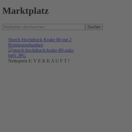
Marktplatz
Suchen
Storch Hochdruck Krake 80 mit 2
Reinigungshauben
Nettopreis €: V E R K A U F T !