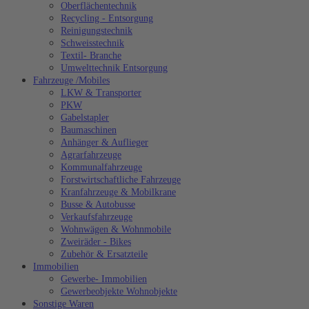
Oberflächentechnik
Recycling - Entsorgung
Reinigungstechnik
Schweisstechnik
Textil- Branche
Umwelttechnik Entsorgung
Fahrzeuge /Mobiles
LKW & Transporter
PKW
Gabelstapler
Baumaschinen
Anhänger & Auflieger
Agrarfahrzeuge
Kommunalfahrzeuge
Forstwirtschaftliche Fahrzeuge
Kranfahrzeuge & Mobilkrane
Busse & Autobusse
Verkaufsfahrzeuge
Wohnwägen & Wohnmobile
Zweiräder - Bikes
Zubehör & Ersatzteile
Immobilien
Gewerbe- Immobilien
Gewerbeobjekte Wohnobjekte
Sonstige Waren