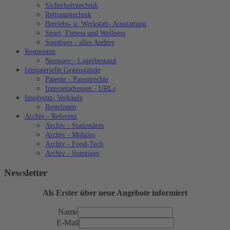
Sicherheitstechnik
Rettungstechnik
Betriebs- u. Werkstatt- Ausstattung
Sport, Fitness und Wellness
Sonstiges - alles Andere
Restposten
Neuware - Lagerbestand
Immaterielle Gegenstände
Patente - Patentrechte
Internetadressen - URLs
Insolvenz- Verkäufe
Restelisten
Archiv - Referenz
Archiv - Stationäres
Archiv - Mobiles
Archiv - Food-Tech
Archiv - Sonstiges
Newsletter
Als Erster über neue Angebote informiert
Name
E-Mail