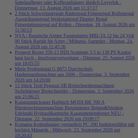
Sattelauflieger oder Kofferanhänger ähnlich Layerlok -
Donnerstag, 13. August 2026 um 11:37:17
2 Stück Schwerlastregale Räderregal Felgenregal Reifenregal
Ausstellungsregal Werkstattregal Display Regal
Präsentationsregal auf Rollen - Dienstag, 18. August 2026 um
11:50:13
NVA / Russische Armee Fasspumpen MBI-3A 12 bis 24 Volt
90 Stück Rarität für Army / Militaria- Sammler - Montag, 24.
August 2026 um 11:45:26
Peugeot Boxer 350-13 HDI Avantage 3,5 to 130 PS Kasten
lang hoch - Insolvenzverwertung - Dienstag, 25. August 2026
um 18:05:55
Miele Professional G 8072 Durchschub-
Haubenspülmaschine aus 2006 - Donnerstag, 3. September
2026 um 14:20:00
12 Stück Treif Pegasus SB Brotschneidemaschinen
Sichelmesser Brotschneider - Donnerstag, 3. September 2026
um 21:06:21
Kaugummicleaner Barbisch MODI BR 700 A
Bürstenschruppmaschine Benzinmotor Briggs&Stratton
Edelstahl Hydraulikantriebe Kaugummientferner NEU -
Dienstag, 22. September 2026 um 19:09:17
Komatsu Kettenbagger vermutlich PC 200 funktionsfähig mit
leichten Mängeln - Mittwoch, 23. September 2026 um
19:20:43