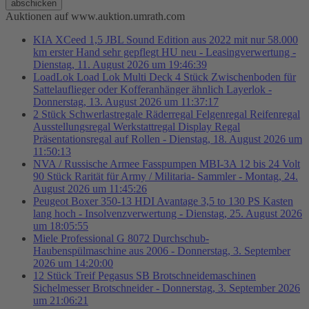
abschicken
Auktionen auf www.auktion.umrath.com
KIA XCeed 1,5 JBL Sound Edition aus 2022 mit nur 58.000
km erster Hand sehr gepflegt HU neu - Leasingverwertung -
Dienstag, 11. August 2026 um 19:46:39
LoadLok Load Lok Multi Deck 4 Stück Zwischenboden für
Sattelauflieger oder Kofferanhänger ähnlich Layerlok -
Donnerstag, 13. August 2026 um 11:37:17
2 Stück Schwerlastregale Räderregal Felgenregal Reifenregal
Ausstellungsregal Werkstattregal Display Regal
Präsentationsregal auf Rollen - Dienstag, 18. August 2026 um
11:50:13
NVA / Russische Armee Fasspumpen MBI-3A 12 bis 24 Volt
90 Stück Rarität für Army / Militaria- Sammler - Montag, 24.
August 2026 um 11:45:26
Peugeot Boxer 350-13 HDI Avantage 3,5 to 130 PS Kasten
lang hoch - Insolvenzverwertung - Dienstag, 25. August 2026
um 18:05:55
Miele Professional G 8072 Durchschub-
Haubenspülmaschine aus 2006 - Donnerstag, 3. September
2026 um 14:20:00
12 Stück Treif Pegasus SB Brotschneidemaschinen
Sichelmesser Brotschneider - Donnerstag, 3. September 2026
um 21:06:21