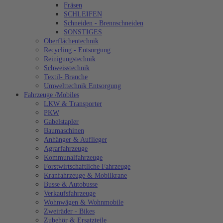
Fräsen
SCHLEIFEN
Schneiden - Brennschneiden
SONSTIGES
Oberflächentechnik
Recycling - Entsorgung
Reinigungstechnik
Schweisstechnik
Textil- Branche
Umwelttechnik Entsorgung
Fahrzeuge /Mobiles
LKW & Transporter
PKW
Gabelstapler
Baumaschinen
Anhänger & Auflieger
Agrarfahrzeuge
Kommunalfahrzeuge
Forstwirtschaftliche Fahrzeuge
Kranfahrzeuge & Mobilkrane
Busse & Autobusse
Verkaufsfahrzeuge
Wohnwägen & Wohnmobile
Zweiräder - Bikes
Zubehör & Ersatzteile