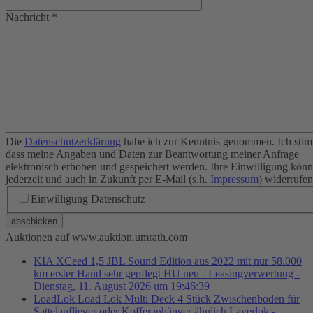
Nachricht
*
Die
Datenschutzerklärung
habe ich zur Kenntnis genommen. Ich stim
dass meine Angaben und Daten zur Beantwortung meiner Anfrage
elektronisch erhoben und gespeichert werden. Ihre Einwilligung könn
jederzeit und auch in Zukunft per E-Mail (s.h.
Impressum
) widerrufen
Einwilligung Datenschutz
abschicken
Auktionen auf www.auktion.umrath.com
KIA XCeed 1,5 JBL Sound Edition aus 2022 mit nur 58.000
km erster Hand sehr gepflegt HU neu - Leasingverwertung -
Dienstag, 11. August 2026 um 19:46:39
LoadLok Load Lok Multi Deck 4 Stück Zwischenboden für
Sattelauflieger oder Kofferanhänger ähnlich Layerlok -