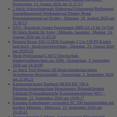
Donnerstag, 13. August 2026 um 11:37:17
2 Stück Schwerlastregale Räderregal Felgenregal Reifenregal
Ausstellungsregal Werkstattregal Display Regal
Präsentationsregal auf Rollen - Dienstag, 18. August 2026 um
11:50:13
NVA / Russische Armee Fasspumpen MBI-3A 12 bis 24 Volt
90 Stück Rarität für Army / Militaria- Sammler - Montag, 24.
August 2026 um 11:45:26
Peugeot Boxer 350-13 HDI Avantage 3,5 to 130 PS Kasten
lang hoch - Insolvenzverwertung - Dienstag, 25. August 2026
um 18:05:55
Miele Professional G 8072 Durchschub-
Haubenspülmaschine aus 2006 - Donnerstag, 3. September
2026 um 14:20:00
12 Stück Treif Pegasus SB Brotschneidemaschinen
Sichelmesser Brotschneider - Donnerstag, 3. September 2026
um 21:06:21
Kaugummicleaner Barbisch MODI BR 700 A
Bürstenschruppmaschine Benzinmotor Briggs&Stratton
Edelstahl Hydraulikantriebe Kaugummientferner NEU -
Dienstag, 22. September 2026 um 19:09:17
Komatsu Kettenbagger vermutlich PC 200 funktionsfähig mit
leichten Mängeln - Mittwoch, 23. September 2026 um
19:20:43
Transportsystem Gießerei- Ausgusssystem Flüssigmetall