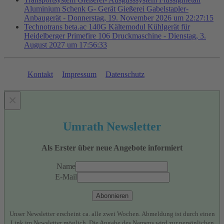
Aluminium Schenk G- Gerät Gießerei Gabelstapler-
Anbaugerät - Donnerstag, 19. November 2026 um 22:27:15
Technotrans beta.ac 140G Kältemodul Kühlgerät für
Heidelberger Primefire 106 Druckmaschine - Dienstag, 3.
August 2027 um 17:56:33
Kontakt
Impressum
Datenschutz
×
Umrath Newsletter
Als Erster über neue Angebote informiert
Name
E-Mail
Abonnieren
Unser Newsletter erscheint ca. alle zwei Wochen. Abmeldung ist durch einen
Link im Newsletter möglich. Die Angabe des Namens wird zur persönlichen