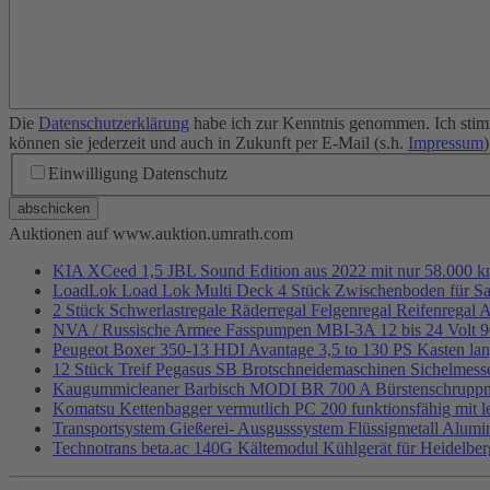
Die
Datenschutzerklärung
habe ich zur Kenntnis genommen. Ich stim
können sie jederzeit und auch in Zukunft per E-Mail (s.h.
Impressum
Einwilligung Datenschutz
abschicken
Auktionen auf www.auktion.umrath.com
KIA XCeed 1,5 JBL Sound Edition aus 2022 mit nur 58.000 km
LoadLok Load Lok Multi Deck 4 Stück Zwischenboden für Satt
2 Stück Schwerlastregale Räderregal Felgenregal Reifenregal A
NVA / Russische Armee Fasspumpen MBI-3A 12 bis 24 Volt 90 
Peugeot Boxer 350-13 HDI Avantage 3,5 to 130 PS Kasten lan
12 Stück Treif Pegasus SB Brotschneidemaschinen Sichelmesse
Kaugummicleaner Barbisch MODI BR 700 A Bürstenschruppmas
Komatsu Kettenbagger vermutlich PC 200 funktionsfähig mit 
Transportsystem Gießerei- Ausgusssystem Flüssigmetall Alum
Technotrans beta.ac 140G Kältemodul Kühlgerät für Heidelber