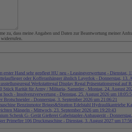
me zu, dass meine Angaben und Daten zur Beantwortung meiner Anfrage
) widerrufen.
 erster Hand sehr gepflegt HU neu - Leasingverwertung - Dienstag, 
elauflieger oder Kofferanhänger ähnlich Layerlok - Donnerstag, 13. 
usstellungsregal Werkstattregal Display Regal Präsentationsregal auf 
Stück Rarität für Army / Militaria- Sammler - Montag, 24. August 2
g hoch - Insolvenzverwertung - Dienstag, 25. August 2026 um 18:05:
r Brotschneider - Donnerstag, 3. September 2026 um 21:06:21
chine Benzinmotor Briggs&Stratton Edelstahl Hydraulikantriebe Ka
leichten Mängeln - Mittwoch, 23. September 2026 um 19:20:43
inium Schenk G- Gerät Gießerei Gabelstapler-Anbaugerät - Donnersta
ger Primefire 106 Druckmaschine - Dienstag, 3. August 2027 um 17:5