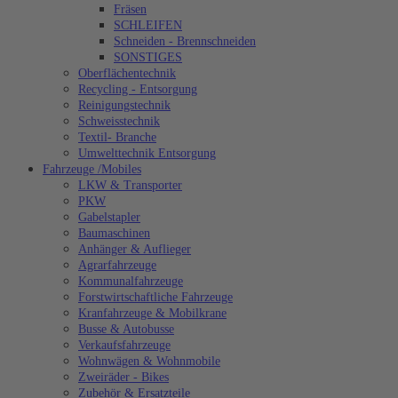
Fräsen
SCHLEIFEN
Schneiden - Brennschneiden
SONSTIGES
Oberflächentechnik
Recycling - Entsorgung
Reinigungstechnik
Schweisstechnik
Textil- Branche
Umwelttechnik Entsorgung
Fahrzeuge /Mobiles
LKW & Transporter
PKW
Gabelstapler
Baumaschinen
Anhänger & Auflieger
Agrarfahrzeuge
Kommunalfahrzeuge
Forstwirtschaftliche Fahrzeuge
Kranfahrzeuge & Mobilkrane
Busse & Autobusse
Verkaufsfahrzeuge
Wohnwägen & Wohnmobile
Zweiräder - Bikes
Zubehör & Ersatzteile