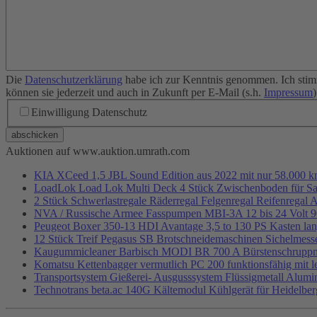
Die
Datenschutzerklärung
habe ich zur Kenntnis genommen. Ich stim
können sie jederzeit und auch in Zukunft per E-Mail (s.h.
Impressum
Einwilligung Datenschutz
abschicken
Auktionen auf www.auktion.umrath.com
KIA XCeed 1,5 JBL Sound Edition aus 2022 mit nur 58.000 km
LoadLok Load Lok Multi Deck 4 Stück Zwischenboden für Satt
2 Stück Schwerlastregale Räderregal Felgenregal Reifenregal A
NVA / Russische Armee Fasspumpen MBI-3A 12 bis 24 Volt 90 
Peugeot Boxer 350-13 HDI Avantage 3,5 to 130 PS Kasten lan
12 Stück Treif Pegasus SB Brotschneidemaschinen Sichelmesse
Kaugummicleaner Barbisch MODI BR 700 A Bürstenschruppmas
Komatsu Kettenbagger vermutlich PC 200 funktionsfähig mit 
Transportsystem Gießerei- Ausgusssystem Flüssigmetall Alum
Technotrans beta.ac 140G Kältemodul Kühlgerät für Heidelber