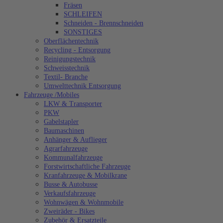
Fräsen
SCHLEIFEN
Schneiden - Brennschneiden
SONSTIGES
Oberflächentechnik
Recycling - Entsorgung
Reinigungstechnik
Schweisstechnik
Textil- Branche
Umwelttechnik Entsorgung
Fahrzeuge /Mobiles
LKW & Transporter
PKW
Gabelstapler
Baumaschinen
Anhänger & Auflieger
Agrarfahrzeuge
Kommunalfahrzeuge
Forstwirtschaftliche Fahrzeuge
Kranfahrzeuge & Mobilkrane
Busse & Autobusse
Verkaufsfahrzeuge
Wohnwägen & Wohnmobile
Zweiräder - Bikes
Zubehör & Ersatzteile