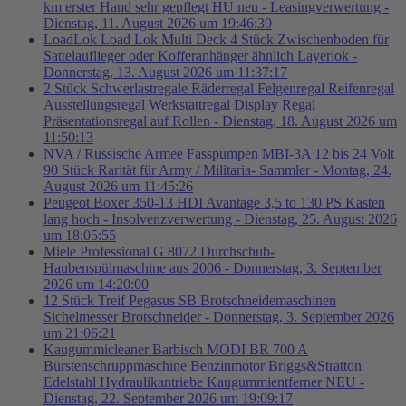
km erster Hand sehr gepflegt HU neu - Leasingverwertung -
Dienstag, 11. August 2026 um 19:46:39
LoadLok Load Lok Multi Deck 4 Stück Zwischenboden für
Sattelauflieger oder Kofferanhänger ähnlich Layerlok -
Donnerstag, 13. August 2026 um 11:37:17
2 Stück Schwerlastregale Räderregal Felgenregal Reifenregal
Ausstellungsregal Werkstattregal Display Regal
Präsentationsregal auf Rollen - Dienstag, 18. August 2026 um
11:50:13
NVA / Russische Armee Fasspumpen MBI-3A 12 bis 24 Volt
90 Stück Rarität für Army / Militaria- Sammler - Montag, 24.
August 2026 um 11:45:26
Peugeot Boxer 350-13 HDI Avantage 3,5 to 130 PS Kasten
lang hoch - Insolvenzverwertung - Dienstag, 25. August 2026
um 18:05:55
Miele Professional G 8072 Durchschub-
Haubenspülmaschine aus 2006 - Donnerstag, 3. September
2026 um 14:20:00
12 Stück Treif Pegasus SB Brotschneidemaschinen
Sichelmesser Brotschneider - Donnerstag, 3. September 2026
um 21:06:21
Kaugummicleaner Barbisch MODI BR 700 A
Bürstenschruppmaschine Benzinmotor Briggs&Stratton
Edelstahl Hydraulikantriebe Kaugummientferner NEU -
Dienstag, 22. September 2026 um 19:09:17