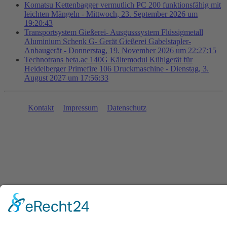
Komatsu Kettenbagger vermutlich PC 200 funktionsfähig mit
leichten Mängeln - Mittwoch, 23. September 2026 um
19:20:43
Transportsystem Gießerei- Ausgusssystem Flüssigmetall
Aluminium Schenk G- Gerät Gießerei Gabelstapler-
Anbaugerät - Donnerstag, 19. November 2026 um 22:27:15
Technotrans beta.ac 140G Kältemodul Kühlgerät für
Heidelberger Primefire 106 Druckmaschine - Dienstag, 3.
August 2027 um 17:56:33
Kontakt
Impressum
Datenschutz