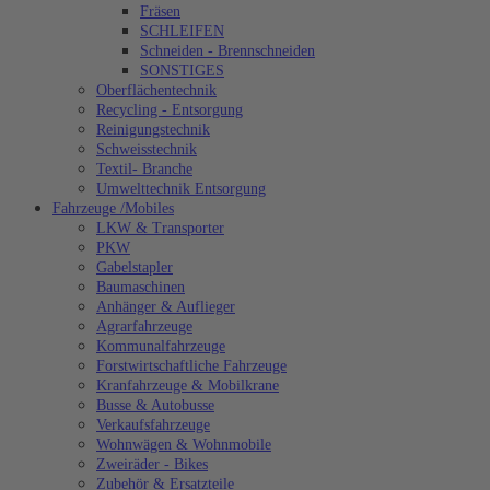
Fräsen
SCHLEIFEN
Schneiden - Brennschneiden
SONSTIGES
Oberflächentechnik
Recycling - Entsorgung
Reinigungstechnik
Schweisstechnik
Textil- Branche
Umwelttechnik Entsorgung
Fahrzeuge /Mobiles
LKW & Transporter
PKW
Gabelstapler
Baumaschinen
Anhänger & Auflieger
Agrarfahrzeuge
Kommunalfahrzeuge
Forstwirtschaftliche Fahrzeuge
Kranfahrzeuge & Mobilkrane
Busse & Autobusse
Verkaufsfahrzeuge
Wohnwägen & Wohnmobile
Zweiräder - Bikes
Zubehör & Ersatzteile