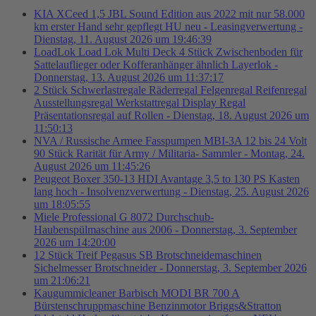
KIA XCeed 1,5 JBL Sound Edition aus 2022 mit nur 58.000
km erster Hand sehr gepflegt HU neu - Leasingverwertung -
Dienstag, 11. August 2026 um 19:46:39
LoadLok Load Lok Multi Deck 4 Stück Zwischenboden für
Sattelauflieger oder Kofferanhänger ähnlich Layerlok -
Donnerstag, 13. August 2026 um 11:37:17
2 Stück Schwerlastregale Räderregal Felgenregal Reifenregal
Ausstellungsregal Werkstattregal Display Regal
Präsentationsregal auf Rollen - Dienstag, 18. August 2026 um
11:50:13
NVA / Russische Armee Fasspumpen MBI-3A 12 bis 24 Volt
90 Stück Rarität für Army / Militaria- Sammler - Montag, 24.
August 2026 um 11:45:26
Peugeot Boxer 350-13 HDI Avantage 3,5 to 130 PS Kasten
lang hoch - Insolvenzverwertung - Dienstag, 25. August 2026
um 18:05:55
Miele Professional G 8072 Durchschub-
Haubenspülmaschine aus 2006 - Donnerstag, 3. September
2026 um 14:20:00
12 Stück Treif Pegasus SB Brotschneidemaschinen
Sichelmesser Brotschneider - Donnerstag, 3. September 2026
um 21:06:21
Kaugummicleaner Barbisch MODI BR 700 A
Bürstenschruppmaschine Benzinmotor Briggs&Stratton