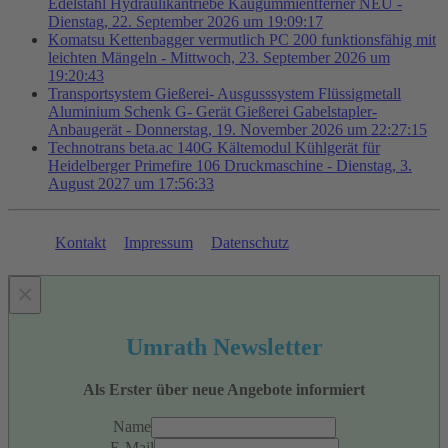
Edelstahl Hydraulikantriebe Kaugummientferner NEU -
Dienstag, 22. September 2026 um 19:09:17
Komatsu Kettenbagger vermutlich PC 200 funktionsfähig mit
leichten Mängeln - Mittwoch, 23. September 2026 um
19:20:43
Transportsystem Gießerei- Ausgusssystem Flüssigmetall
Aluminium Schenk G- Gerät Gießerei Gabelstapler-
Anbaugerät - Donnerstag, 19. November 2026 um 22:27:15
Technotrans beta.ac 140G Kältemodul Kühlgerät für
Heidelberger Primefire 106 Druckmaschine - Dienstag, 3.
August 2027 um 17:56:33
Kontakt
Impressum
Datenschutz
×
Umrath Newsletter
Als Erster über neue Angebote informiert
Name
E-Mail