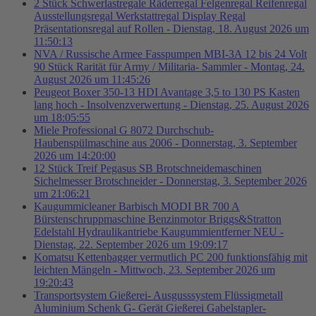
2 Stück Schwerlastregale Räderregal Felgenregal Reifenregal
Ausstellungsregal Werkstattregal Display Regal
Präsentationsregal auf Rollen - Dienstag, 18. August 2026 um
11:50:13
NVA / Russische Armee Fasspumpen MBI-3A 12 bis 24 Volt
90 Stück Rarität für Army / Militaria- Sammler - Montag, 24.
August 2026 um 11:45:26
Peugeot Boxer 350-13 HDI Avantage 3,5 to 130 PS Kasten
lang hoch - Insolvenzverwertung - Dienstag, 25. August 2026
um 18:05:55
Miele Professional G 8072 Durchschub-
Haubenspülmaschine aus 2006 - Donnerstag, 3. September
2026 um 14:20:00
12 Stück Treif Pegasus SB Brotschneidemaschinen
Sichelmesser Brotschneider - Donnerstag, 3. September 2026
um 21:06:21
Kaugummicleaner Barbisch MODI BR 700 A
Bürstenschruppmaschine Benzinmotor Briggs&Stratton
Edelstahl Hydraulikantriebe Kaugummientferner NEU -
Dienstag, 22. September 2026 um 19:09:17
Komatsu Kettenbagger vermutlich PC 200 funktionsfähig mit
leichten Mängeln - Mittwoch, 23. September 2026 um
19:20:43
Transportsystem Gießerei- Ausgusssystem Flüssigmetall
Aluminium Schenk G- Gerät Gießerei Gabelstapler-