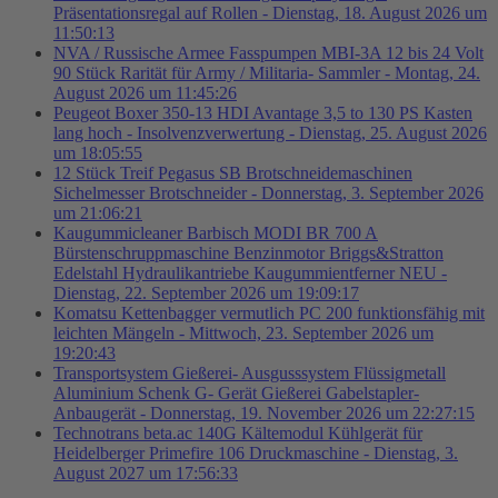
Präsentationsregal auf Rollen - Dienstag, 18. August 2026 um
11:50:13
NVA / Russische Armee Fasspumpen MBI-3A 12 bis 24 Volt
90 Stück Rarität für Army / Militaria- Sammler - Montag, 24.
August 2026 um 11:45:26
Peugeot Boxer 350-13 HDI Avantage 3,5 to 130 PS Kasten
lang hoch - Insolvenzverwertung - Dienstag, 25. August 2026
um 18:05:55
12 Stück Treif Pegasus SB Brotschneidemaschinen
Sichelmesser Brotschneider - Donnerstag, 3. September 2026
um 21:06:21
Kaugummicleaner Barbisch MODI BR 700 A
Bürstenschruppmaschine Benzinmotor Briggs&Stratton
Edelstahl Hydraulikantriebe Kaugummientferner NEU -
Dienstag, 22. September 2026 um 19:09:17
Komatsu Kettenbagger vermutlich PC 200 funktionsfähig mit
leichten Mängeln - Mittwoch, 23. September 2026 um
19:20:43
Transportsystem Gießerei- Ausgusssystem Flüssigmetall
Aluminium Schenk G- Gerät Gießerei Gabelstapler-
Anbaugerät - Donnerstag, 19. November 2026 um 22:27:15
Technotrans beta.ac 140G Kältemodul Kühlgerät für
Heidelberger Primefire 106 Druckmaschine - Dienstag, 3.
August 2027 um 17:56:33