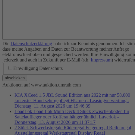
Die
Datenschutzerklärung
habe ich zur Kenntnis genommen. Ich stim
dass meine Angaben und Daten zur Beantwortung meiner Anfrage
elektronisch erhoben und gespeichert werden. Ihre Einwilligung könn
jederzeit und auch in Zukunft per E-Mail (s.h.
Impressum
) widerrufen
Einwilligung Datenschutz
abschicken
Auktionen auf www.auktion.umrath.com
KIA XCeed 1,5 JBL Sound Edition aus 2022 mit nur 58.000
km erster Hand sehr gepflegt HU neu - Leasingverwertung -
Dienstag, 11. August 2026 um 19:46:39
LoadLok Load Lok Multi Deck 4 Stück Zwischenboden für
Sattelauflieger oder Kofferanhänger ähnlich Layerlok -
Donnerstag, 13. August 2026 um 11:37:17
2 Stück Schwerlastregale Räderregal Felgenregal Reifenregal
Ausstellungsregal Werkstattregal Display Regal