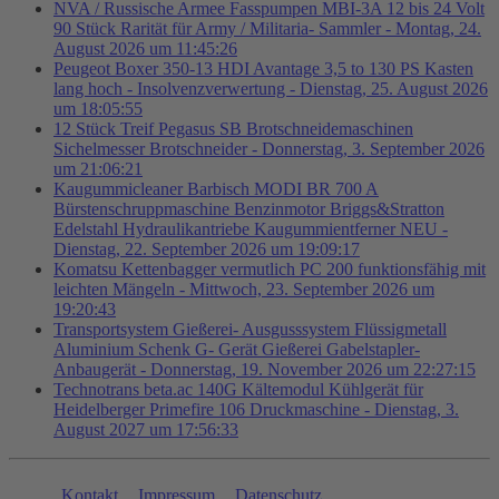
NVA / Russische Armee Fasspumpen MBI-3A 12 bis 24 Volt
90 Stück Rarität für Army / Militaria- Sammler - Montag, 24.
August 2026 um 11:45:26
Peugeot Boxer 350-13 HDI Avantage 3,5 to 130 PS Kasten
lang hoch - Insolvenzverwertung - Dienstag, 25. August 2026
um 18:05:55
12 Stück Treif Pegasus SB Brotschneidemaschinen
Sichelmesser Brotschneider - Donnerstag, 3. September 2026
um 21:06:21
Kaugummicleaner Barbisch MODI BR 700 A
Bürstenschruppmaschine Benzinmotor Briggs&Stratton
Edelstahl Hydraulikantriebe Kaugummientferner NEU -
Dienstag, 22. September 2026 um 19:09:17
Komatsu Kettenbagger vermutlich PC 200 funktionsfähig mit
leichten Mängeln - Mittwoch, 23. September 2026 um
19:20:43
Transportsystem Gießerei- Ausgusssystem Flüssigmetall
Aluminium Schenk G- Gerät Gießerei Gabelstapler-
Anbaugerät - Donnerstag, 19. November 2026 um 22:27:15
Technotrans beta.ac 140G Kältemodul Kühlgerät für
Heidelberger Primefire 106 Druckmaschine - Dienstag, 3.
August 2027 um 17:56:33
Kontakt
Impressum
Datenschutz