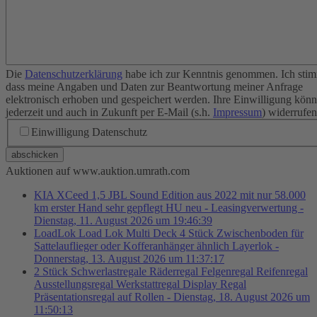
Die
Datenschutzerklärung
habe ich zur Kenntnis genommen. Ich stim
dass meine Angaben und Daten zur Beantwortung meiner Anfrage
elektronisch erhoben und gespeichert werden. Ihre Einwilligung könn
jederzeit und auch in Zukunft per E-Mail (s.h.
Impressum
) widerrufen
Einwilligung Datenschutz
abschicken
Auktionen auf www.auktion.umrath.com
KIA XCeed 1,5 JBL Sound Edition aus 2022 mit nur 58.000
km erster Hand sehr gepflegt HU neu - Leasingverwertung -
Dienstag, 11. August 2026 um 19:46:39
LoadLok Load Lok Multi Deck 4 Stück Zwischenboden für
Sattelauflieger oder Kofferanhänger ähnlich Layerlok -
Donnerstag, 13. August 2026 um 11:37:17
2 Stück Schwerlastregale Räderregal Felgenregal Reifenregal
Ausstellungsregal Werkstattregal Display Regal
Präsentationsregal auf Rollen - Dienstag, 18. August 2026 um
11:50:13