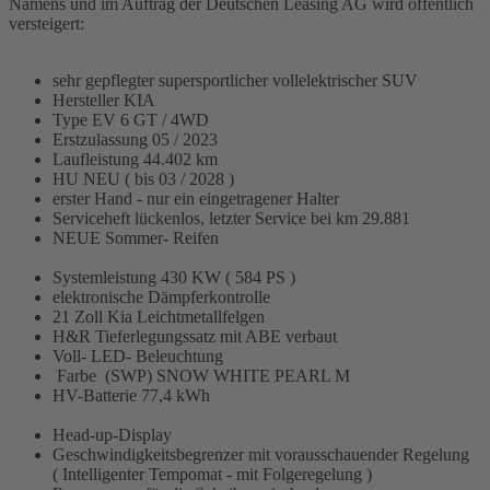
Namens und im Auftrag der Deutschen Leasing AG wird öffentlich
versteigert:
sehr gepflegter supersportlicher vollelektrischer SUV
Hersteller KIA
Type EV 6 GT / 4WD
Erstzulassung 05 / 2023
Laufleistung 44.402 km
HU NEU ( bis 03 / 2028 )
erster Hand - nur ein eingetragener Halter
Serviceheft lückenlos, letzter Service bei km 29.881
NEUE Sommer- Reifen
Systemleistung 430 KW ( 584 PS )
elektronische Dämpferkontrolle
21 Zoll Kia Leichtmetallfelgen
H&R Tieferlegungssatz mit ABE verbaut
Voll- LED- Beleuchtung
Farbe (SWP) SNOW WHITE PEARL M
HV-Batterie 77,4 kWh
Head-up-Display
Geschwindigkeitsbegrenzer mit vorausschauender Regelung
( Intelligenter Tempomat - mit Folgeregelung )