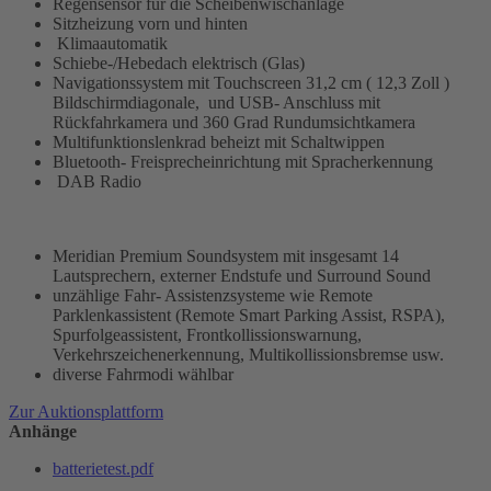
Regensensor für die Scheibenwischanlage
Sitzheizung vorn und hinten
Klimaautomatik
Schiebe-/Hebedach elektrisch (Glas)
Navigationssystem mit Touchscreen 31,2 cm ( 12,3 Zoll )
Bildschirmdiagonale, und USB- Anschluss mit
Rückfahrkamera und 360 Grad Rundumsichtkamera
Multifunktionslenkrad beheizt mit Schaltwippen
Bluetooth- Freisprecheinrichtung mit Spracherkennung
DAB Radio
Meridian Premium Soundsystem mit insgesamt 14
Lautsprechern, externer Endstufe und Surround Sound
unzählige Fahr- Assistenzsysteme wie Remote
Parklenkassistent (Remote Smart Parking Assist, RSPA),
Spurfolgeassistent, Frontkollissionswarnung,
Verkehrszeichenerkennung, Multikollissionsbremse usw.
diverse Fahrmodi wählbar
Zur Auktionsplattform
Anhänge
batterietest.pdf