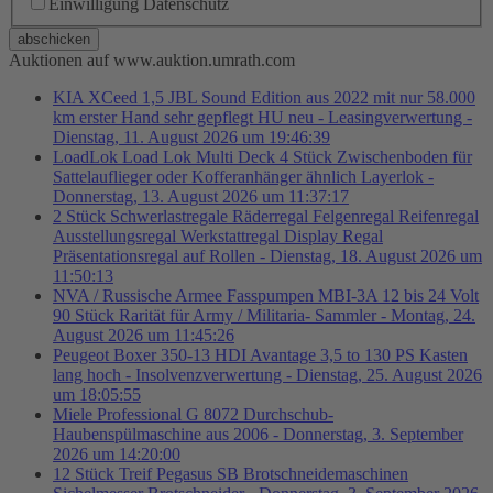
Einwilligung Datenschutz
abschicken
Auktionen auf www.auktion.umrath.com
KIA XCeed 1,5 JBL Sound Edition aus 2022 mit nur 58.000
km erster Hand sehr gepflegt HU neu - Leasingverwertung -
Dienstag, 11. August 2026 um 19:46:39
LoadLok Load Lok Multi Deck 4 Stück Zwischenboden für
Sattelauflieger oder Kofferanhänger ähnlich Layerlok -
Donnerstag, 13. August 2026 um 11:37:17
2 Stück Schwerlastregale Räderregal Felgenregal Reifenregal
Ausstellungsregal Werkstattregal Display Regal
Präsentationsregal auf Rollen - Dienstag, 18. August 2026 um
11:50:13
NVA / Russische Armee Fasspumpen MBI-3A 12 bis 24 Volt
90 Stück Rarität für Army / Militaria- Sammler - Montag, 24.
August 2026 um 11:45:26
Peugeot Boxer 350-13 HDI Avantage 3,5 to 130 PS Kasten
lang hoch - Insolvenzverwertung - Dienstag, 25. August 2026
um 18:05:55
Miele Professional G 8072 Durchschub-
Haubenspülmaschine aus 2006 - Donnerstag, 3. September
2026 um 14:20:00
12 Stück Treif Pegasus SB Brotschneidemaschinen