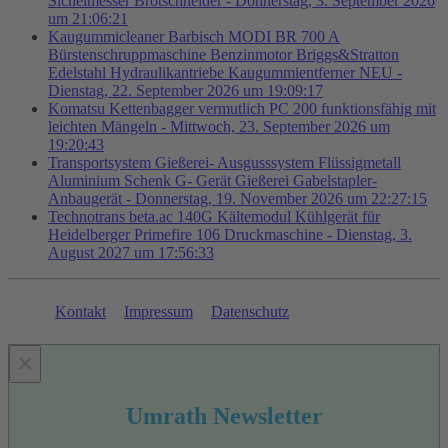
Sichelmesser Brotschneider - Donnerstag, 3. September 2026
um 21:06:21
Kaugummicleaner Barbisch MODI BR 700 A
Bürstenschruppmaschine Benzinmotor Briggs&Stratton
Edelstahl Hydraulikantriebe Kaugummientferner NEU -
Dienstag, 22. September 2026 um 19:09:17
Komatsu Kettenbagger vermutlich PC 200 funktionsfähig mit
leichten Mängeln - Mittwoch, 23. September 2026 um
19:20:43
Transportsystem Gießerei- Ausgusssystem Flüssigmetall
Aluminium Schenk G- Gerät Gießerei Gabelstapler-
Anbaugerät - Donnerstag, 19. November 2026 um 22:27:15
Technotrans beta.ac 140G Kältemodul Kühlgerät für
Heidelberger Primefire 106 Druckmaschine - Dienstag, 3.
August 2027 um 17:56:33
Kontakt
Impressum
Datenschutz
×
Umrath Newsletter