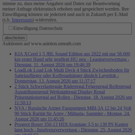
stimme zu, dass meine Angaben und Daten zur Beantwortung
meiner Anfrage elektronisch erhoben und gespeichert werden. Ihre
Einwilligung können sie jederzeit und auch in Zukunft per E-Mail
(s.h.
Impressum
) widerrufen.
Einwilligung Datenschutz
abschicken
Auktionen auf www.auktion.umrath.com
KIA XCeed 1,5 JBL Sound Edition aus 2022 mit nur 58.000
km erster Hand sehr gepflegt HU neu - Leasingverwertung -
Dienstag, 11. August 2026 um 19:46:39
LoadLok Load Lok Multi Deck 4 Stück Zwischenboden für
Sattelauflieger oder Kofferanhänger ähnlich Layerlok -
Donnerstag, 13. August 2026 um 11:37:17
2 Stück Schwerlastregale Räderregal Felgenregal Reifenregal
Ausstellungsregal Werkstattregal Display Regal
Präsentationsregal auf Rollen - Dienstag, 18. August 2026 um
11:50:13
NVA / Russische Armee Fasspumpen MBI-3A 12 bis 24 Volt
90 Stück Rarität für Army / Militaria- Sammler - Montag, 24.
August 2026 um 11:45:26
Peugeot Boxer 350-13 HDI Avantage 3,5 to 130 PS Kasten
lang hoch - Insolvenzverwertung - Dienstag, 25. August 2026