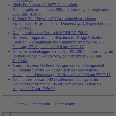
um 18:05:55
Miele Professional G 8072 Durchschub-
Haubenspülmaschine aus 2006 - Donnerstag, 3. September
2026 um 14:20:00
12 Stück Treif Pegasus SB Brotschneidemaschinen
Sichelmesser Brotschneider - Donnerstag, 3. September 2026
um 21:06:21
Kaugummicleaner Barbisch MODI BR 700 A
Bürstenschruppmaschine Benzinmotor Briggs&Stratton
Edelstahl Hydraulikantriebe Kaugummientferner NEU -
Dienstag, 22. September 2026 um 19:09:17
Komatsu Kettenbagger vermutlich PC 200 funktionsfähig mit
leichten Mängeln - Mittwoch, 23. September 2026 um
19:20:43
Transportsystem Gießerei- Ausgusssystem Flüssigmetall
Aluminium Schenk G- Gerät Gießerei Gabelstapler-
Anbaugerät - Donnerstag, 19. November 2026 um 22:27:15
Technotrans beta.ac 140G Kältemodul Kühlgerät für
Heidelberger Primefire 106 Druckmaschine - Dienstag, 3.
August 2027 um 17:56:33
Kontakt
Impressum
Datenschutz