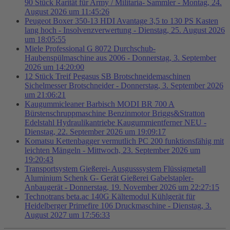
90 Stück Rarität für Army / Militaria- Sammler - Montag, 24.
August 2026 um 11:45:26
Peugeot Boxer 350-13 HDI Avantage 3,5 to 130 PS Kasten
lang hoch - Insolvenzverwertung - Dienstag, 25. August 2026
um 18:05:55
Miele Professional G 8072 Durchschub-
Haubenspülmaschine aus 2006 - Donnerstag, 3. September
2026 um 14:20:00
12 Stück Treif Pegasus SB Brotschneidemaschinen
Sichelmesser Brotschneider - Donnerstag, 3. September 2026
um 21:06:21
Kaugummicleaner Barbisch MODI BR 700 A
Bürstenschruppmaschine Benzinmotor Briggs&Stratton
Edelstahl Hydraulikantriebe Kaugummientferner NEU -
Dienstag, 22. September 2026 um 19:09:17
Komatsu Kettenbagger vermutlich PC 200 funktionsfähig mit
leichten Mängeln - Mittwoch, 23. September 2026 um
19:20:43
Transportsystem Gießerei- Ausgusssystem Flüssigmetall
Aluminium Schenk G- Gerät Gießerei Gabelstapler-
Anbaugerät - Donnerstag, 19. November 2026 um 22:27:15
Technotrans beta.ac 140G Kältemodul Kühlgerät für
Heidelberger Primefire 106 Druckmaschine - Dienstag, 3.
August 2027 um 17:56:33