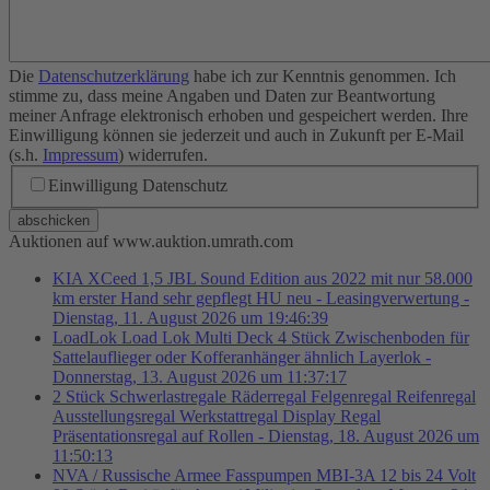
Die
Datenschutzerklärung
habe ich zur Kenntnis genommen. Ich
stimme zu, dass meine Angaben und Daten zur Beantwortung
meiner Anfrage elektronisch erhoben und gespeichert werden. Ihre
Einwilligung können sie jederzeit und auch in Zukunft per E-Mail
(s.h.
Impressum
) widerrufen.
Einwilligung Datenschutz
abschicken
Auktionen auf www.auktion.umrath.com
KIA XCeed 1,5 JBL Sound Edition aus 2022 mit nur 58.000
km erster Hand sehr gepflegt HU neu - Leasingverwertung -
Dienstag, 11. August 2026 um 19:46:39
LoadLok Load Lok Multi Deck 4 Stück Zwischenboden für
Sattelauflieger oder Kofferanhänger ähnlich Layerlok -
Donnerstag, 13. August 2026 um 11:37:17
2 Stück Schwerlastregale Räderregal Felgenregal Reifenregal
Ausstellungsregal Werkstattregal Display Regal
Präsentationsregal auf Rollen - Dienstag, 18. August 2026 um
11:50:13
NVA / Russische Armee Fasspumpen MBI-3A 12 bis 24 Volt