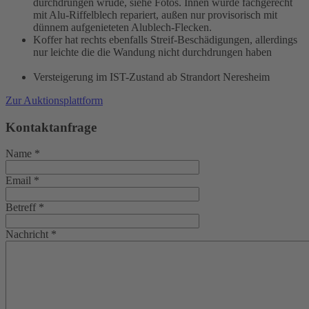
durchdrungen wrude, siehe Fotos. Innen wurde fachgerecht
mit Alu-Riffelblech repariert, außen nur provisorisch mit
dünnem aufgenieteten Alublech-Flecken.
Koffer hat rechts ebenfalls Streif-Beschädigungen, allerdings
nur leichte die die Wandung nicht durchdrungen haben
Versteigerung im IST-Zustand ab Strandort Neresheim
Zur Auktionsplattform
Kontaktanfrage
Name
*
Email
*
Betreff
*
Nachricht
*