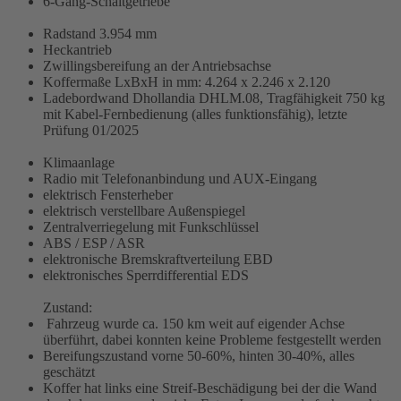
6-Gang-Schaltgetriebe
Radstand 3.954 mm
Heckantrieb
Zwillingsbereifung an der Antriebsachse
Koffermaße LxBxH in mm: 4.264 x 2.246 x 2.120
Ladebordwand Dhollandia DHLM.08, Tragfähigkeit 750 kg
mit Kabel-Fernbedienung (alles funktionsfähig), letzte
Prüfung 01/2025
Klimaanlage
Radio mit Telefonanbindung und AUX-Eingang
elektrisch Fensterheber
elektrisch verstellbare Außenspiegel
Zentralverriegelung mit Funkschlüssel
ABS / ESP / ASR
elektronische Bremskraftverteilung EBD
elektronisches Sperrdifferential EDS
Zustand:
Fahrzeug wurde ca. 150 km weit auf eigender Achse
überführt, dabei konnten keine Probleme festgestellt werden
Bereifungszustand vorne 50-60%, hinten 30-40%, alles
geschätzt
Koffer hat links eine Streif-Beschädigung bei der die Wand