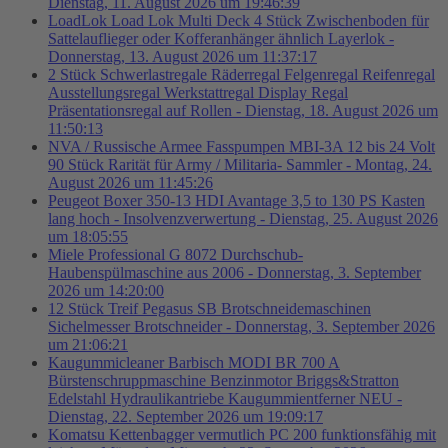
Dienstag, 11. August 2026 um 19:46:39
LoadLok Load Lok Multi Deck 4 Stück Zwischenboden für
Sattelauflieger oder Kofferanhänger ähnlich Layerlok -
Donnerstag, 13. August 2026 um 11:37:17
2 Stück Schwerlastregale Räderregal Felgenregal Reifenregal
Ausstellungsregal Werkstattregal Display Regal
Präsentationsregal auf Rollen - Dienstag, 18. August 2026 um
11:50:13
NVA / Russische Armee Fasspumpen MBI-3A 12 bis 24 Volt
90 Stück Rarität für Army / Militaria- Sammler - Montag, 24.
August 2026 um 11:45:26
Peugeot Boxer 350-13 HDI Avantage 3,5 to 130 PS Kasten
lang hoch - Insolvenzverwertung - Dienstag, 25. August 2026
um 18:05:55
Miele Professional G 8072 Durchschub-
Haubenspülmaschine aus 2006 - Donnerstag, 3. September
2026 um 14:20:00
12 Stück Treif Pegasus SB Brotschneidemaschinen
Sichelmesser Brotschneider - Donnerstag, 3. September 2026
um 21:06:21
Kaugummicleaner Barbisch MODI BR 700 A
Bürstenschruppmaschine Benzinmotor Briggs&Stratton
Edelstahl Hydraulikantriebe Kaugummientferner NEU -
Dienstag, 22. September 2026 um 19:09:17
Komatsu Kettenbagger vermutlich PC 200 funktionsfähig mit