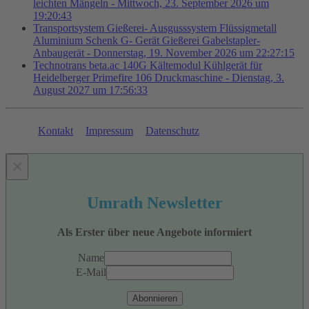
leichten Mängeln - Mittwoch, 23. September 2026 um
19:20:43
Transportsystem Gießerei- Ausgusssystem Flüssigmetall
Aluminium Schenk G- Gerät Gießerei Gabelstapler-
Anbaugerät - Donnerstag, 19. November 2026 um 22:27:15
Technotrans beta.ac 140G Kältemodul Kühlgerät für
Heidelberger Primefire 106 Druckmaschine - Dienstag, 3.
August 2027 um 17:56:33
Kontakt
Impressum
Datenschutz
×
Umrath Newsletter
Als Erster über neue Angebote informiert
Name
E-Mail
Abonnieren